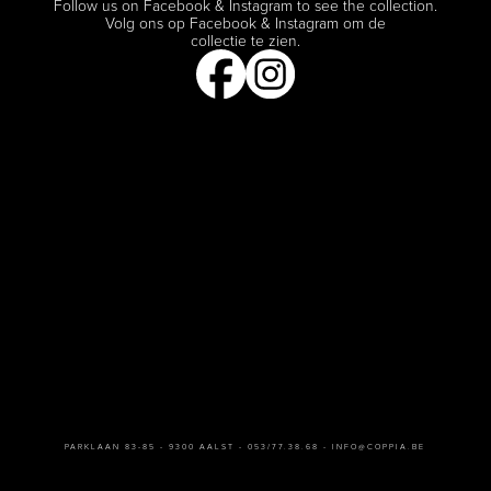
Follow us on Facebook & Instagram to see the collection.
Volg ons op Facebook & Instagram om de
collectie te zien.
PARKLAAN 83-85 - 9300 AALST -
053/77.38.68
-
INFO@COPPIA.BE